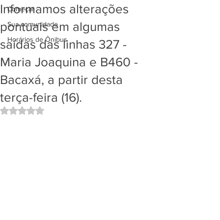
Informamos alterações
Começar
pontuais em algumas
Sua comunidade
Horários de Ônibus
saídas das linhas 327 -
Maria Joaquina e B460 -
Bacaxá, a partir desta
terça-feira (16).
Avaliado com NaN de 5 estrelas.