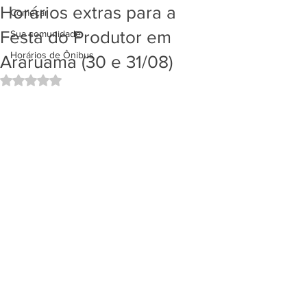
Horários extras para a
Começar
Festa do Produtor em
Sua comunidade
Horários de Ônibus
Araruama (30 e 31/08)
Avaliado com NaN de 5 estrelas.