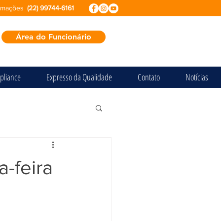
ormações
(22) 99744-6161
Área do Funcionário
pliance
Expresso da Qualidade
Contato
Notícias
a-feira