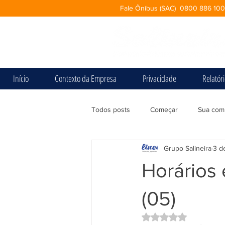
Fale Ônibus (SAC) 0800 886 10
Início
Contexto da Empresa
Privacidade
Relatór
Todos posts
Começar
Sua com
Grupo Salineira
3 de
Horários 
(05)
Avaliado com NaN d