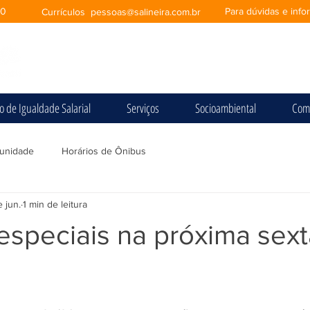
00
Para dúvidas e inf
Currículos
pessoas@salineira.com.br
io de Igualdade Salarial
Serviços
Socioambiental
Com
unidade
Horários de Ônibus
 jun.
1 min de leitura
especiais na próxima sext
e 5 estrelas.