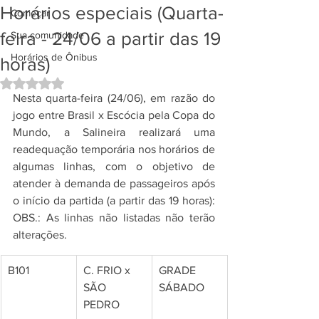
Horários especiais (Quarta-
Começar
feira - 24/06 a partir das 19
Sua comunidade
Horários de Ônibus
horas)
Avaliado com NaN de 5 estrelas.
Nesta quarta-feira (24/06), em razão do 
jogo entre Brasil x Escócia pela Copa do 
Mundo, a Salineira realizará uma 
readequação temporária nos horários de 
algumas linhas, com o objetivo de 
atender à demanda de passageiros após 
o início da partida (a partir das 19 horas): 
OBS.: As linhas não listadas não terão 
alterações.
B101
C. FRIO x 
GRADE 
SÃO 
SÁBADO
PEDRO