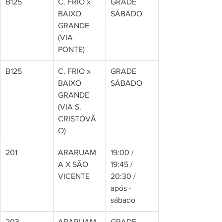
B125
C. FRIO x 
GRADE 
BAIXO 
SÁBADO
GRANDE 
(VIA 
PONTE)
B125
C. FRIO x 
GRADE 
BAIXO 
SÁBADO
GRANDE 
(VIA S. 
CRISTÓVÃ
O)
201
ARARUAM
19:00 / 
A X SÃO 
19:45 / 
VICENTE
20:30 / 
após - 
sábado
203
ARARUAM
GRADE 