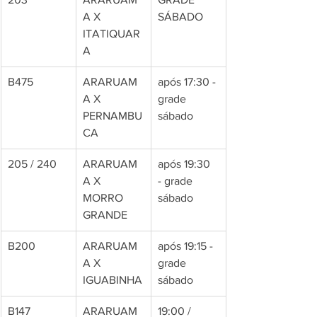
A X 
SÁBADO
ITATIQUAR
A
B475
ARARUAM
após 17:30 - 
A X 
grade 
PERNAMBU
sábado
CA
205 / 240
ARARUAM
após 19:30 
A X 
- grade 
MORRO 
sábado
GRANDE
B200
ARARUAM
após 19:15 - 
A X 
grade 
IGUABINHA
sábado 
B147
ARARUAM
19:00 / 