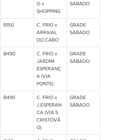
O x 
SÁBADO
SHOPPING
B150
C. FRIO x 
GRADE 
ARRAIAL 
SÁBADO
DO CABO
B490
C. FRIO x 
GRADE 
JARDIM 
SÁBADO
ESPERANÇ
A (VIA 
PONTE)
B490
C. FRIO x 
GRADE 
J.ESPERAN
SÁBADO
CA (VIA S. 
CRISTÓVÃ
O)