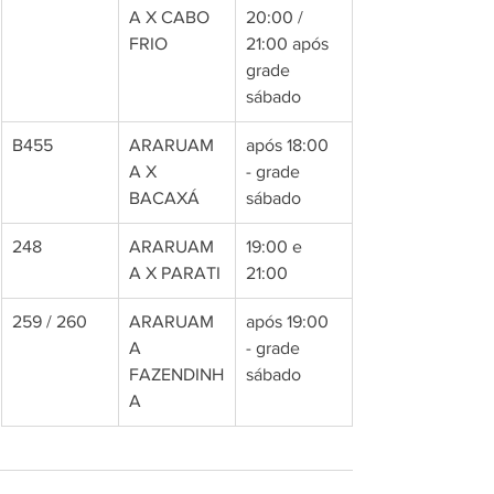
A X CABO 
20:00 / 
FRIO
21:00 após 
grade 
sábado 
B455
ARARUAM
após 18:00 
A X 
- grade 
BACAXÁ
sábado
248
ARARUAM
19:00 e 
A X PARATI
21:00
259 / 260
ARARUAM
após 19:00 
A 
- grade 
FAZENDINH
sábado 
A