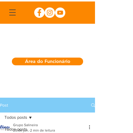
Área do Funcionário
Post
Todos posts
Grupo Salineira
Todos posts
23 de jun.
2 min de leitura