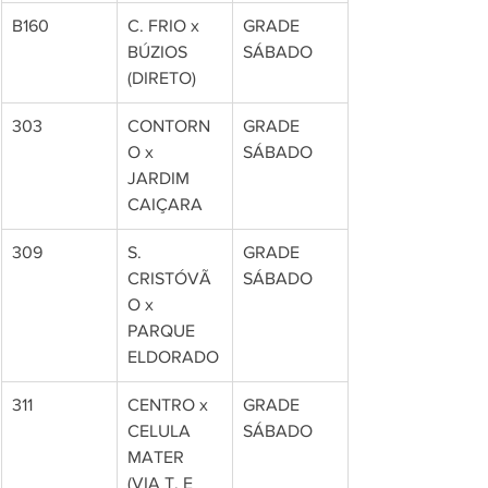
B160
C. FRIO x 
GRADE 
BÚZIOS 
SÁBADO
(DIRETO)
303
CONTORN
GRADE 
O x 
SÁBADO
JARDIM 
CAIÇARA
309
S. 
GRADE 
CRISTÓVÃ
SÁBADO
O x 
PARQUE 
ELDORADO
311
CENTRO x 
GRADE 
CELULA 
SÁBADO
MATER 
(VIA T. E 