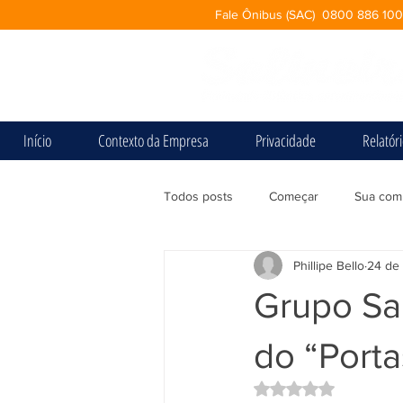
Fale Ônibus (SAC) 0800 886 10
Início
Contexto da Empresa
Privacidade
Relatór
Todos posts
Começar
Sua com
Phillipe Bello
24 de 
Grupo Sal
do “Porta
Avaliado com NaN d