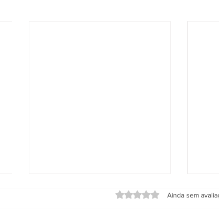
Avaliado com 0 de 5 estrel
Ainda sem avali