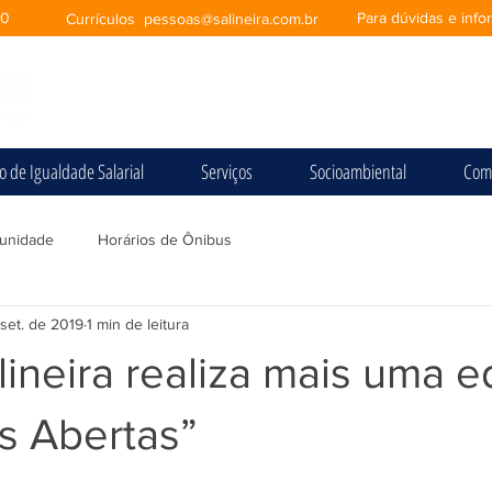
00
Para dúvidas e inf
Currículos
pessoas@salineira.com.br
io de Igualdade Salarial
Serviços
Socioambiental
Com
unidade
Horários de Ônibus
set. de 2019
1 min de leitura
ineira realiza mais uma e
s Abertas”
e 5 estrelas.