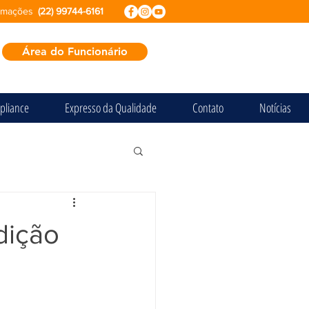
ormações
(22) 99744-6161
Área do Funcionário
pliance
Expresso da Qualidade
Contato
Notícias
dição