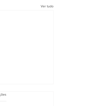
Ver tudo
as.
ações