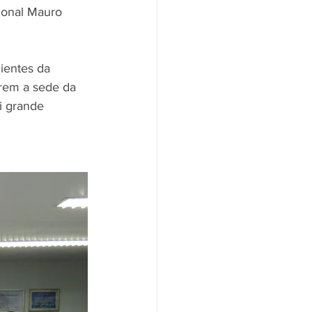
ional Mauro 
ientes da 
rem a sede da 
i grande 
 