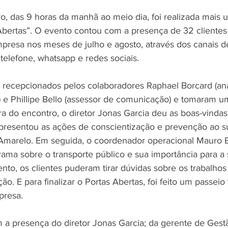
o, das 9 horas da manhã ao meio dia, foi realizada mais 
 Abertas”. O evento contou com a presença de 32 clientes
resa nos meses de julho e agosto, através dos canais d
telefone, whatsapp e redes sociais. 
recepcionados pelos colaboradores Raphael Borcard (ana
e Phillipe Bello (assessor de comunicação) e tomaram um
a do encontro, o diretor Jonas Garcia deu as boas-vindas
resentou as ações de conscientização e prevenção ao sui
Amarelo. Em seguida, o coordenador operacional Mauro 
ma sobre o transporte público e sua importância para a 
to, os clientes puderam tirar dúvidas sobre os trabalhos 
. E para finalizar o Portas Abertas, foi feito um passeio 
resa. 
a presença do diretor Jonas Garcia; da gerente de Gest