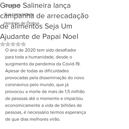
Grupo Salineira lança
Começar
campanha de arrecadação
Sua comunidade
Horários de Ônibus
de alimentos Seja Um
Ajudante de Papai Noel
Avaliado com NaN de 5 estrelas.
O ano de 2020 tem sido desafiador 
para toda a humanidade, desde o 
surgimento da pandemia da Covid-19. 
Apesar de todas as dificuldades 
provocadas pela disseminação do novo 
coronavírus pelo mundo, que já 
provocou a morte de mais de 1,5 milhão 
de pessoas até o momento e impactou 
economicamente a vida de bilhões de 
pessoas, é necessário termos esperança 
de que dias melhores virão. 