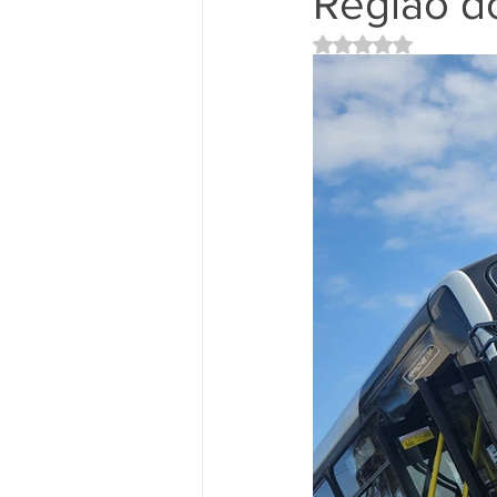
Região d
Avaliado com NaN d