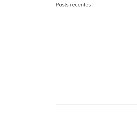
Posts recentes
A Empresa
Serviços
Galeria de Imagens
Bilhetagem E