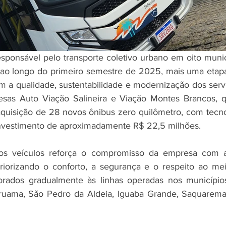
esponsável pelo transporte coletivo urbano em oito munic
, ao longo do primeiro semestre de 2025, mais uma etap
a qualidade, sustentabilidade e modernização dos servi
esas Auto Viação Salineira e Viação Montes Brancos,
aquisição de 28 novos ônibus zero quilômetro, com tecnol
nvestimento de aproximadamente R$ 22,5 milhões.
s veículos reforça o compromisso da empresa com a 
priorizando o conforto, a segurança e o respeito ao me
orados gradualmente às linhas operadas nos municípios
aruama, São Pedro da Aldeia, Iguaba Grande, Saquarema,