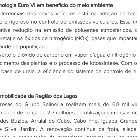
cnologia Euro VI em benefício do meio ambiente
iferenciais dos novos veículos está na adoção da tecno
 e rigoroso no controle de emissões veiculares. Essa n
cativa redução na emissão de poluentes atmosféricos, c
preta) e os óxidos de nitrogênio (NOx), gases que impacta
saúde da população.
verte o dióxido de carbono em vapor d’água e nitrogêni
scimento das plantas e o processo de fotossíntese. Com o 
base de ureia, a eficiência do sistema de controle de e
obilidade da Região dos Lagos
resas do Grupo Salineira realizam mais de 60 mil vi
anda de cerca de 2,7 milhões de utilizações mensais no
os Búzios, Arraial do Cabo, Cabo Frio, Iguaba Grande
 Silva Jardim. A renovação contínua da frota, aliada