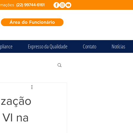
ormações
(22) 99744-6161
Área do Funcionário
pliance
Expresso da Qualidade
Contato
Notícias
ização
 VI na