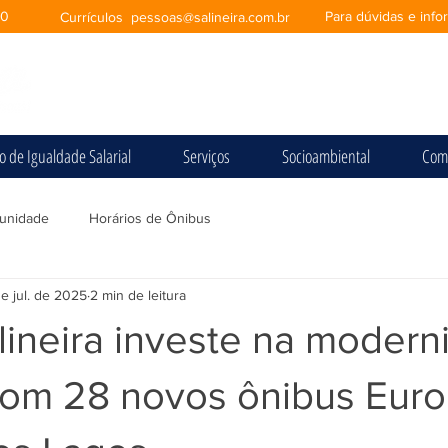
00
Para dúvidas e inf
Currículos
pessoas@salineira.com.br
io de Igualdade Salarial
Serviços
Socioambiental
Com
unidade
Horários de Ônibus
de jul. de 2025
2 min de leitura
lineira investe na modern
com 28 novos ônibus Euro