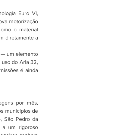
logia Euro VI, 
ova motorização 
omo o material 
m diretamente a 
o — um elemento 
uso do Arla 32, 
missões é ainda 
agens por mês, 
s municípios de 
, São Pedro da 
 a um rigoroso 