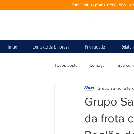
Fale Ônibus (SAC) 0800 886 10
Início
Contexto da Empresa
Privacidade
Relatór
Todos posts
Começar
Sua com
Grupo Salineira
16 
Grupo Sa
da frota 