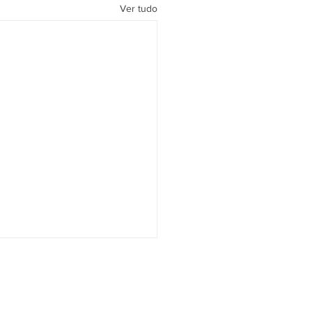
Ver tudo
Contato
dade
Banco de Currículos