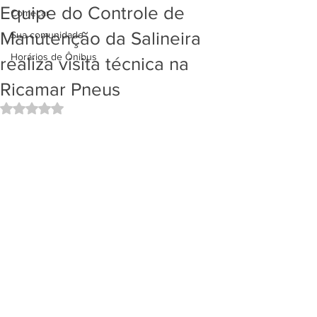
Equipe do Controle de
Começar
Manutenção da Salineira
Sua comunidade
Horários de Ônibus
realiza visita técnica na
Ricamar Pneus
Avaliado com NaN de 5 estrelas.