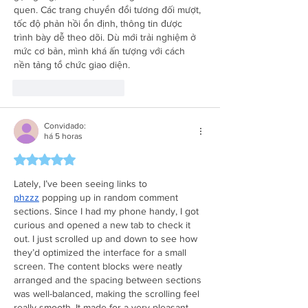
quen. Các trang chuyển đổi tương đối mượt, 
tốc độ phản hồi ổn định, thông tin được 
trình bày dễ theo dõi. Dù mới trải nghiệm ở 
mức cơ bản, mình khá ấn tượng với cách 
nền tảng tổ chức giao diện.
Curtir
Responder
Convidado:
há 5 horas
Avaliado com 5 de 5 estrelas.
Lately, I’ve been seeing links to 
phzzz
 popping up in random comment 
sections. Since I had my phone handy, I got 
curious and opened a new tab to check it 
out. I just scrolled up and down to see how 
they’d optimized the interface for a small 
screen. The content blocks were neatly 
arranged and the spacing between sections 
was well-balanced, making the scrolling feel 
really smooth. It made for a very pleasant, 