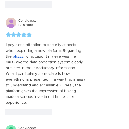
Curtir
Responder
Convidado:
há 5 horas
Avaliado com 5 de 5 estrelas.
I pay close attention to security aspects 
when exploring a new platform. Regarding 
the 
phzzz
, what caught my eye was the 
multi-layered data protection system clearly 
outlined in the introductory information. 
What I particularly appreciate is how 
everything is presented in a way that is easy 
to understand and accessible. Overall, the 
platform gives the impression of having 
made a serious investment in the user 
experience.
Curtir
Responder
Convidado: