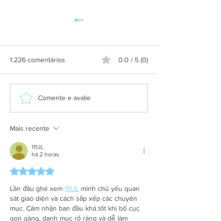
1.226 comentários
0.0 / 5 (0)
Grupo Salineira promove
Alteração de itine
Comente e avalie
festa em homenagem ao
Praça de São Cri
Dia do Rodoviário
Mais recente
111JL
há 2 horas
Avaliado com 5 de 5 estrelas.
Lần đầu ghé xem 
111JL
 mình chủ yếu quan 
sát giao diện và cách sắp xếp các chuyên 
mục. Cảm nhận ban đầu khá tốt khi bố cục 
gọn gàng, danh mục rõ ràng và dễ làm 