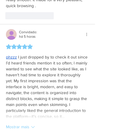
quick browsing .
Curtir
Responder
Convidado:
há 5 horas
Avaliado com 5 de 5 estrelas.
phzzz
 I just dropped by to check it out since 
I’d heard friends mention it so often; I mainly 
wanted to see what the site looked like, as I 
haven't had time to explore it thoroughly 
yet. My first impression was that the 
interface is bright, modern, and easy to 
navigate; the content is organized into 
distinct blocks, making it simple to grasp the 
main points even when skimming. I 
particularly liked the general introduction to 
the platform—it’s concise, so it…
Mostrar mais