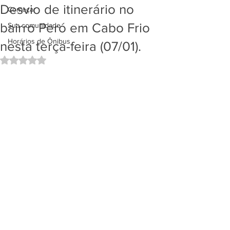
Desvio de itinerário no
Começar
bairro Peró em Cabo Frio
Sua comunidade
Horários de Ônibus
nesta terça-feira (07/01).
Avaliado com NaN de 5 estrelas.