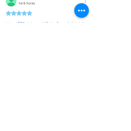
há 6 horas
Avaliado com 5 de 5 estrelas.
https://789winbs.net/
 Mình cũng có dịp ghé 
vào xem thử website này sau khi thấy tên 
được nhắc đến trong một vài cuộc thảo luận, 
chủ yếu để tham khảo cách họ thiết kế giao 
diện và tổ chức các nội dung trên trang. 
Điều mình nhận thấy đầu tiên là tổng thể 
được xây dựng khá ngăn nắp, bố cục rõ 
ràng và các khu vực thông tin được sắp xếp 
theo từng nhóm hợp lý nên khi quan sát 
không…
Mostrar mais
Curtir
Responder
Mostrar mais comentários
A Empresa