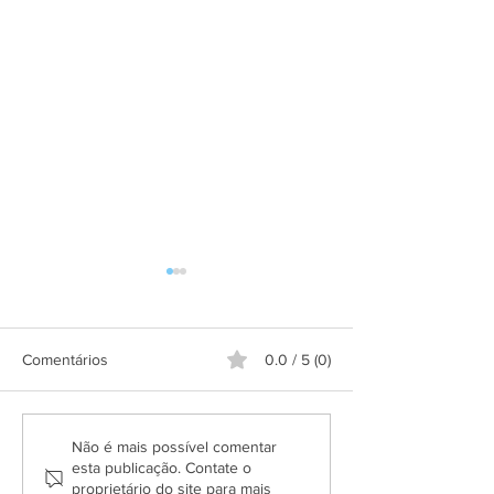
Comentários
0.0 / 5 (0)
Aplicativo Salineira ganha
Grupo Salineira
Não é mais possível comentar
nova atualização com mais
festa em homen
esta publicação. Contate o
proprietário do site para mais
recursos, melhor
Dia do Rodoviári