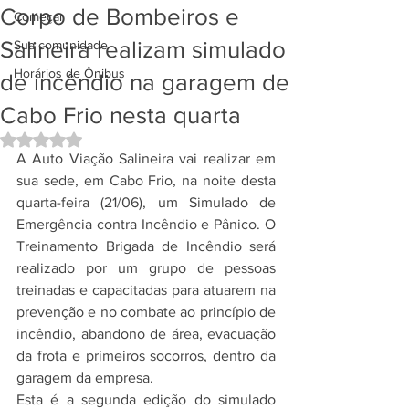
Corpo de Bombeiros e
Começar
Salineira realizam simulado
Sua comunidade
Horários de Ônibus
de incêndio na garagem de
Cabo Frio nesta quarta
Avaliado com NaN de 5 estrelas.
A Auto Viação Salineira vai realizar em 
sua sede, em Cabo Frio, na noite desta 
quarta-feira (21/06), um Simulado de 
Emergência contra Incêndio e Pânico. O 
Treinamento Brigada de Incêndio será 
realizado por um grupo de pessoas 
treinadas e capacitadas para atuarem na 
prevenção e no combate ao princípio de 
incêndio, abandono de área, evacuação 
da frota e primeiros socorros, dentro da 
garagem da empresa.
Esta é a segunda edição do simulado 