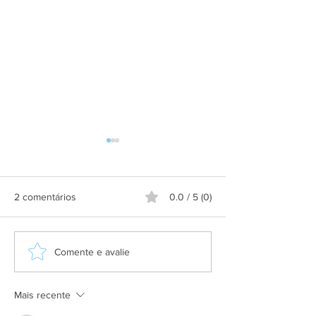
2 comentários
0.0 / 5 (0)
Grupo Salineira promove
Alteração de itine
Comente e avalie
festa em homenagem ao
Praça de São Cri
Dia do Rodoviário
Mais recente