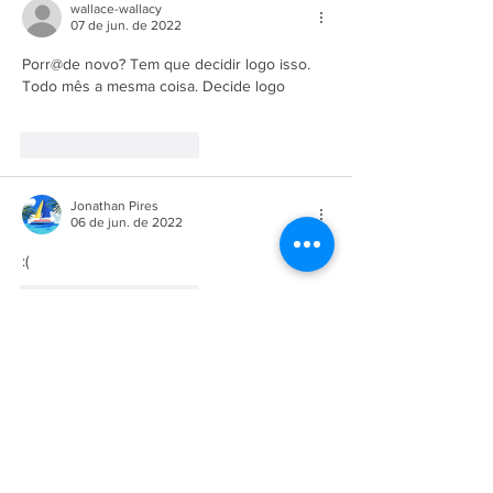
wallace-wallacy
07 de jun. de 2022
Porr@de novo? Tem que decidir logo isso. 
Todo mês a mesma coisa. Decide logo
Curtir
Responder
Jonathan Pires
06 de jun. de 2022
:(
Curtir
Responder
A Empresa
Galeria de Imagens
O Grupo Salineira
Política de Privacidade