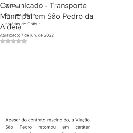
Comunicado - Transporte
Começar
Municipal em São Pedro da
Sua comunidade
Horários de Ônibus
Aldeia
Atualizado:
7 de jun. de 2022
Avaliado com NaN de 5 estrelas.
Apesar do contrato rescindido, a Viação 
São Pedro retomou em caráter 