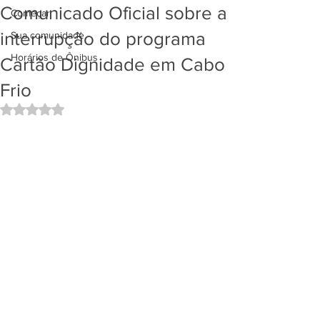
Comunicado Oficial sobre a
Começar
interrupção do programa
Sua comunidade
Horários de Ônibus
Cartão Dignidade em Cabo
Frio
Avaliado com NaN de 5 estrelas.