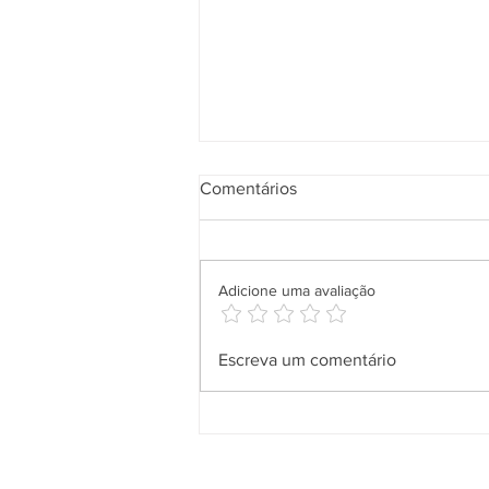
Comentários
Adicione uma avaliação
Salineira leva solidariedade a
Escreva um comentário
comunidades de Cabo Frio
com entrega de doações da
Campanha do Agasalho