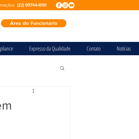
ormações
(22) 99744-6161
Área do Funcionário
pliance
Expresso da Qualidade
Contato
Notícias
 em