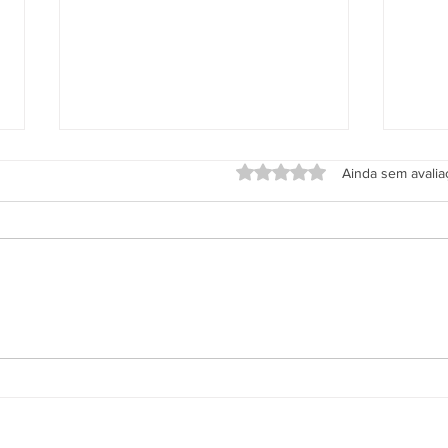
Avaliado com 0 de 5 estrel
Ainda sem avali
Aplicativo Salineira ganha
Grup
nova atualização com mais
em h
recursos, melhor usabilidade e
Rodo
informações em tempo real