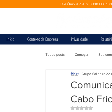
Fale Ônibus (SAC) 0800 886 10
Início
Contexto da Empresa
Privacidade
Relatór
Todos posts
Começar
Sua com
Grupo Salineira
22 
Comunicad
Cabo Fri
Avaliado com NaN d