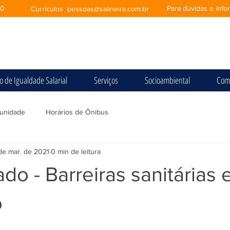
00
Para dúvidas e inf
Currículos
pessoas@salineira.com.br
io de Igualdade Salarial
Serviços
Socioambiental
Com
unidade
Horários de Ônibus
de mar. de 2021
0 min de leitura
o - Barreiras sanitárias
o
e 5 estrelas.