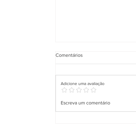
Comentários
Adicione uma avaliação
Salineira leva solidariedade a
Escreva um comentário
comunidades de Cabo Frio
com entrega de doações da
Campanha do Agasalho