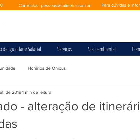
00
Para dúvidas e inf
Currículos
pessoas@salineira.com.br
io de Igualdade Salarial
Serviços
Socioambiental
Com
unidade
Horários de Ônibus
et. de 2019
1 min de leitura
o - alteração de itinerár
das
e 5 estrelas.