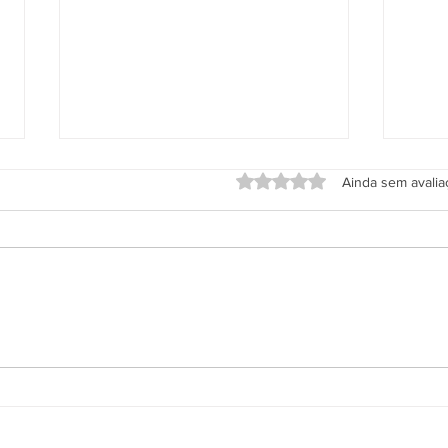
Avaliado com 0 de 5 estrel
Ainda sem avali
Aplicativo Salineira ganha
Grup
nova atualização com mais
em h
recursos, melhor usabilidade e
Rodo
informações em tempo real