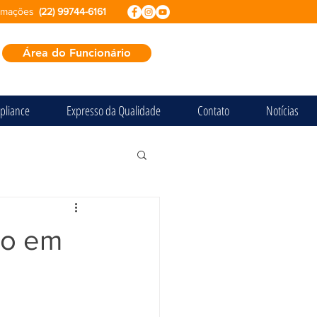
ormações
(22) 99744-6161
Área do Funcionário
pliance
Expresso da Qualidade
Contato
Notícias
io em