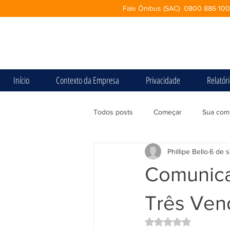
Fale Ônibus (SAC) 0800 886 10
Início
Contexto da Empresa
Privacidade
Relatór
Todos posts
Começar
Sua com
Phillipe Bello
6 de s
Comunicad
Três Ven
Avaliado com NaN d