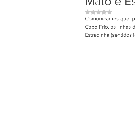
Mato e E
Avaliado com NaN d
Comunicamos que, po
Cabo Frio, as linhas 
Estradinha (sentidos i