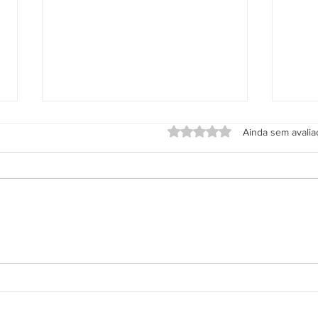
Avaliado com 0 de 5 estrel
Ainda sem avali
Grupo Salineira promove festa
Alter
em homenagem ao Dia do
de S
Rodoviário