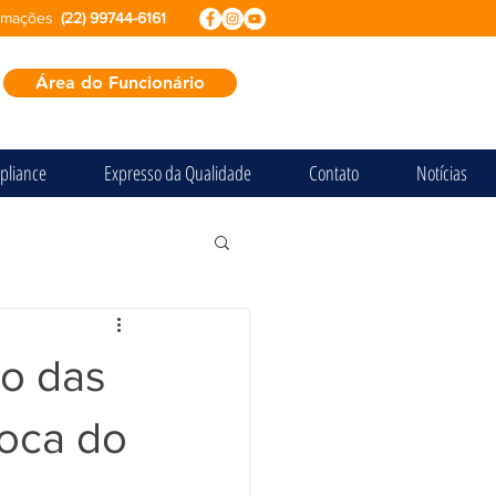
ormações
(22) 99744-6161
Área do Funcionário
pliance
Expresso da Qualidade
Contato
Notícias
io das
Boca do