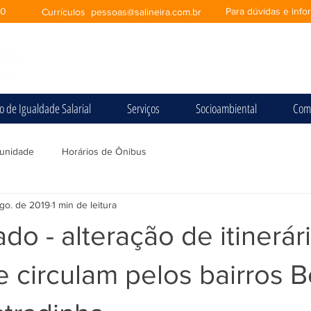
00
Para dúvidas e inf
Currículos
pessoas@salineira.com.br
io de Igualdade Salarial
Serviços
Socioambiental
Com
unidade
Horários de Ônibus
go. de 2019
1 min de leitura
o - alteração de itinerár
e circulam pelos bairros 