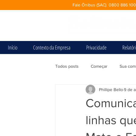
Fale Ônibus (SAC) 0800 886 10
Início
Contexto da Empresa
Privacidade
Relatór
Todos posts
Começar
Sua com
Phillipe Bello
9 de a
Comunicad
linhas qu