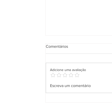
Comentários
Adicione uma avaliação
Aplicativo Salineira ganha
Escreva um comentário
nova atualização com mais
recursos, melhor usabilidade e
informações em tempo real