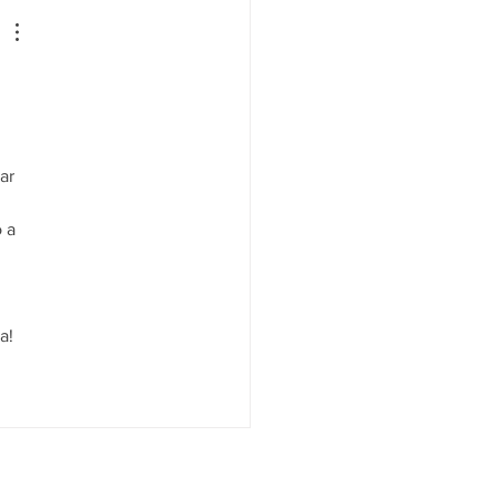
 
ar 
 a 
a!