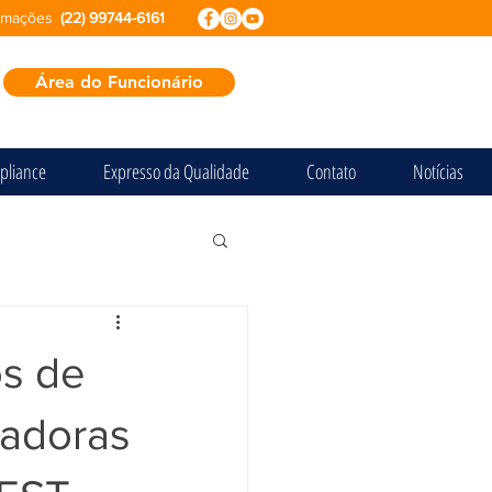
ormações
(22) 99744-6161
Área do Funcionário
pliance
Expresso da Qualidade
Contato
Notícias
os de
tadoras