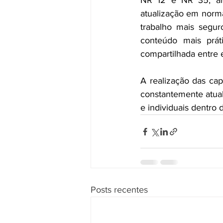
NR 12 e NR 35, al
atualização em norm
trabalho mais segur
conteúdo mais práti
compartilhada entre 
A realização das ca
constantemente atual
e individuais dentro 
Posts recentes