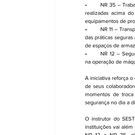
•     NR 35 – Trabal
realizadas acima d
equipamentos de prot
•     NR 11 – Trans
das práticas segura
de espaços de arma
•     NR 12 – Segur
na operação de máqu
A iniciativa reforça 
de seus colaborador
momentos de troca 
segurança no dia a d
O instrutor do SEST
instituições vai alé