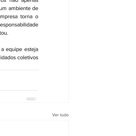
os não apenas 
 um ambiente de 
mpresa torna o 
sponsabilidade 
tou.
 equipe esteja 
dados coletivos 
Ver tudo