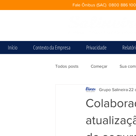
Fale Ônibus (SAC) 0800 886 10
Início
Contexto da Empresa
Privacidade
Relatór
Todos posts
Começar
Sua com
Grupo Salineira
22 
Colabora
atualiza