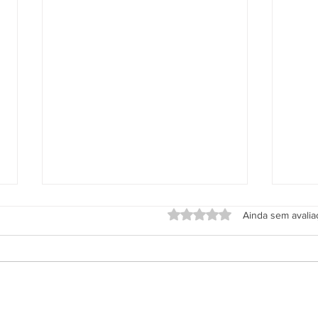
Avaliado com 0 de 5 estrel
Ainda sem avali