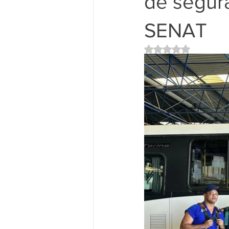
de segur
SENAT
Avaliado com NaN d