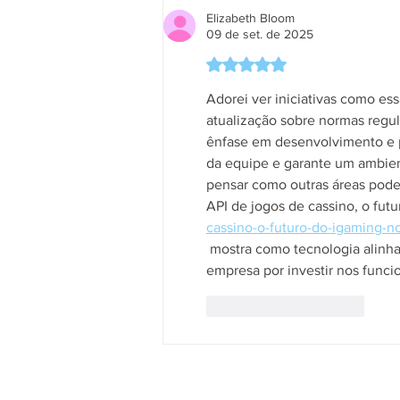
Elizabeth Bloom
09 de set. de 2025
Avaliado com 5 de 5 estrela
Adorei ver iniciativas como es
atualização sobre normas regu
ênfase em desenvolvimento e 
da equipe e garante um ambien
pensar como outras áreas pode
API de jogos de cassino, o futu
cassino-o-futuro-do-igaming-no
 mostra como tecnologia alinhada com propósito pode transformar setores variados. Parabéns à 
empresa por investir nos funci
Curtir
Responder