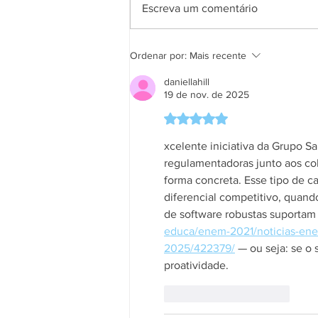
Salineira leva solidariedade a
Escreva um comentário
comunidades de Cabo Frio
com entrega de doações da
Campanha do Agasalho
Ordenar por:
Mais recente
daniellahill
19 de nov. de 2025
Avaliado com 5 de 5 estrela
xcelente iniciativa da Grupo S
regulamentadoras junto aos co
forma concreta. Esse tipo de ca
diferencial competitivo, quand
de software robustas suportam 
educa/enem-2021/noticias-ene
2025/422379/
 — ou seja: se o 
proatividade.
Curtir
Responder