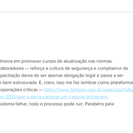
Aplicativo Salineira ganha
Grup
nova atualização com mais
em h
recursos, melhor usabilidade e
Rodo
informações em tempo real
s.
alineira em promover cursos de atualização nas normas 
laboradores — reforça a cultura de segurança e compliance de 
pacitação deixa de ser apenas obrigação legal e passa a ser 
o bem estruturada. E, claro, isso me faz lembrar como plataforma
operações críticas — 
https://www.folhape.com.br/especiais/folh
m-2021/vale-a-pena-comprar-um-cassino-online-em-
sistema falhar, todo o processo pode ruir. Parabéns pela 