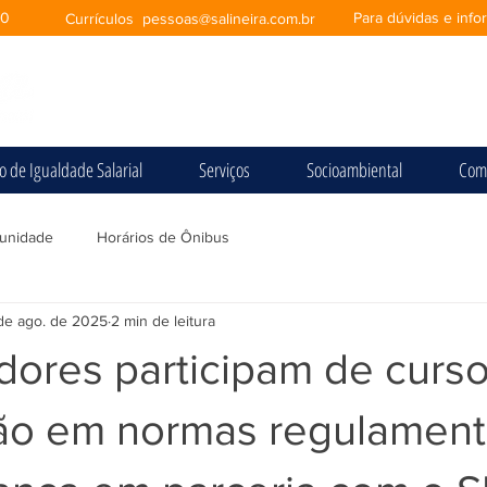
00
Para dúvidas e inf
Currículos
pessoas@salineira.com.br
io de Igualdade Salarial
Serviços
Socioambiental
Com
unidade
Horários de Ônibus
de ago. de 2025
2 min de leitura
dores participam de curs
ção em normas regulamen