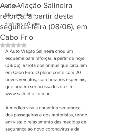
Auto Viação Salineira
Começar
reforça, a partir desta
Sua comunidade
Horários de Ônibus
segunda-feira (08/06), em
Cabo Frio
Avaliado com NaN de 5 estrelas.
A Auto Viação Salineira criou um 
esquema para reforçar, a partir de hoje 
(08/06), a frota dos ônibus que circulam 
em Cabo Frio. O plano conta com 20 
novos veículos, com horários especiais, 
que podem ser acessados no site 
www.salineira.com.br . 
A medida visa a garantir a segurança 
dos passageiros e dos motoristas, tendo 
em vista o relaxamento das medidas de 
segurança ao novo coronavírus e da 