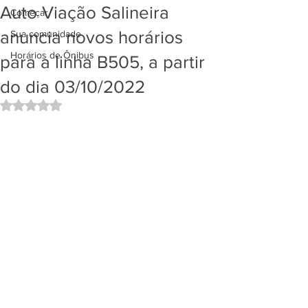
Auto Viação Salineira
Começar
anuncia novos horários
Sua comunidade
Horários de Ônibus
para a linha B505, a partir
do dia 03/10/2022
Avaliado com NaN de 5 estrelas.