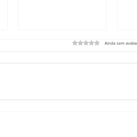
Avaliado com 0 de 5 estrel
Ainda sem avali
Grupo Salineira promove festa
Alter
em homenagem ao Dia do
de S
Rodoviário
Socioambiental
Sala de Imprensa