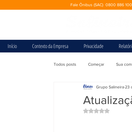
Fale Ônibus (SAC) 0800 886 10
Início
Contexto da Empresa
Privacidade
Relatór
Todos posts
Começar
Sua com
Grupo Salineira
23 
Atualizaç
Avaliado com NaN d