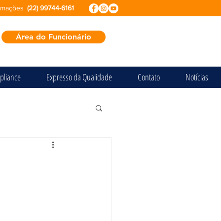
ormações
(22) 99744-6161
Área do Funcionário
pliance
Expresso da Qualidade
Contato
Notícias