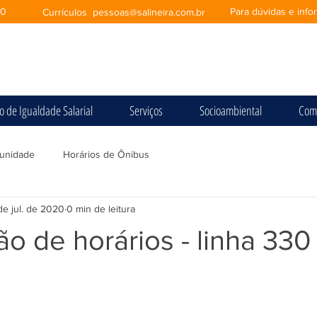
00
Para dúvidas e inf
Currículos
pessoas@salineira.com.br
io de Igualdade Salarial
Serviços
Socioambiental
Com
unidade
Horários de Ônibus
de jul. de 2020
0 min de leitura
ão de horários - linha 330
e 5 estrelas.