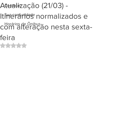
Atualização (21/03) -
Começar
Itinerários normalizados e
Sua comunidade
Horários de Ônibus
com alteração nesta sexta-
feira
Avaliado com NaN de 5 estrelas.