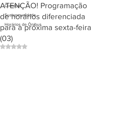
ATENÇÃO! Programação
Começar
de horários diferenciada
Sua comunidade
Horários de Ônibus
para a próxima sexta-feira
(03)
Avaliado com NaN de 5 estrelas.