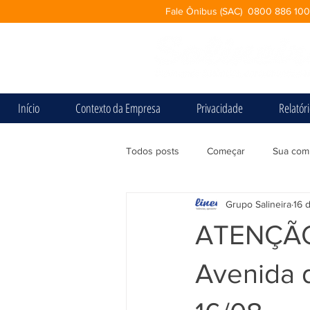
Fale Ônibus (SAC) 0800 886 10
Início
Contexto da Empresa
Privacidade
Relatór
Todos posts
Começar
Sua com
Grupo Salineira
16 
ATENÇÃO! 
Avenida d