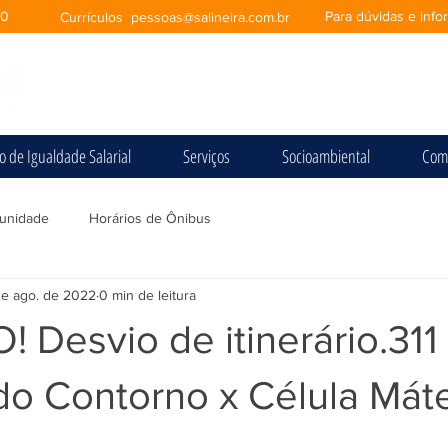
00
Para dúvidas e inf
Currículos
pessoas@salineira.com.br
io de Igualdade Salarial
Serviços
Socioambiental
Com
unidade
Horários de Ônibus
de ago. de 2022
0 min de leitura
Desvio de itinerário.311 
o Contorno x Célula Máte