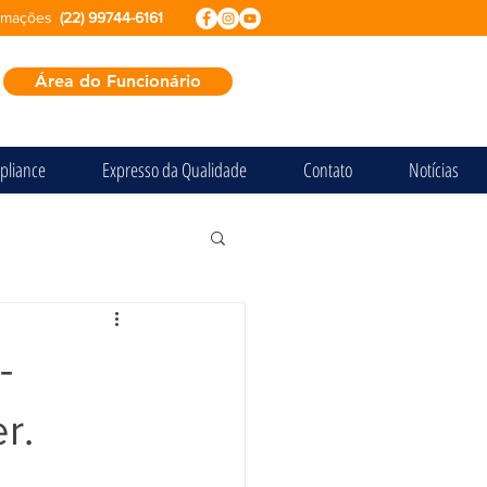
ormações
(22) 99744-6161
Área do Funcionário
pliance
Expresso da Qualidade
Contato
Notícias
-
r.