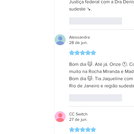
Justiça federal com a Dra Deni
sudeste ↘️.
Curtir
Responder
Alessandra
28 de jun.
Avaliado com 5 de 5 estrela
Bom dia 😽. Até já. Onze 🕚. C
muito na Rocha Miranda e Madur
Bom dia 😽. Tia Jaqueline com
Rio de Janeiro e região sudeste
Curtir
Responder
CC Switch
27 de jun.
Avaliado com 5 de 5 estrela