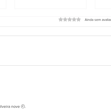
Avaliado com 0 de 5 estrel
Ainda sem avali
Grupo Salineira promove festa
Alter
em homenagem ao Dia do
de S
Rodoviário
s.
lveira nove 🕘.