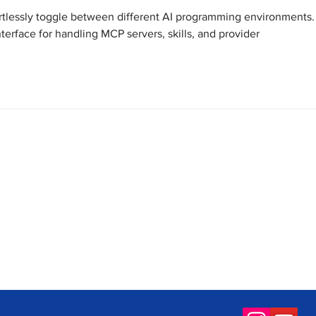
ortlessly toggle between different AI programming environments.
terface for handling MCP servers, skills, and provider 
Socioambiental
Sala de Imprensa
letrônica
Operação Praia Limpa &
Expresso da Quali
Segura
neira
Notícias
Salineira de Portas Abertas
ários
Gestão Ambiental