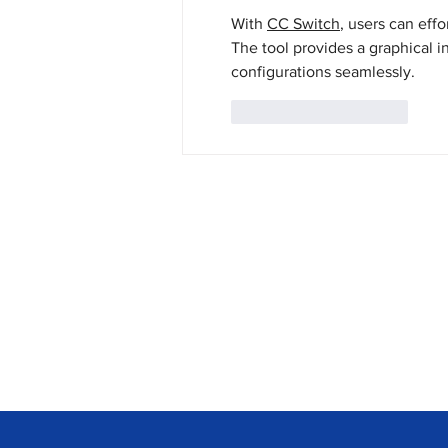
With 
CC Switch
, users can eff
The tool provides a graphical in
configurations seamlessly.
Curtir
Responder
A Empresa
Serviços
Galeria de Imagens
Bilhetagem E
O Grupo Salineira
Eventos Sali
Política de Privacidade
Linhas e Hor