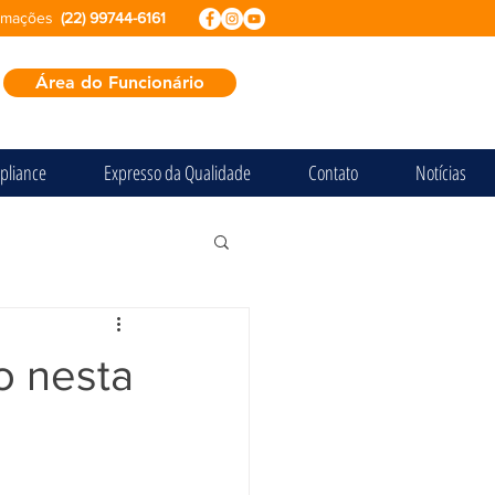
ormações
(22) 99744-6161
Área do Funcionário
pliance
Expresso da Qualidade
Contato
Notícias
o nesta