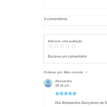
3 comentários
Adicione uma avaliação
Aplicativo Salineira ganha
Escreva um comentário
nova atualização com mais
recursos, melhor usabilidade e
informações em tempo real
Ordenar por:
Mais recente
Alessandra
28 de jun.
Avaliado com 5 de 5 estrela
Dra Alessandra Gonçalves da Si