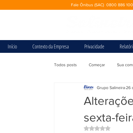
Fale Ônibus (SAC) 0800 886 10
Início
Contexto da Empresa
Privacidade
Relatór
Todos posts
Começar
Sua com
Grupo Salineira
26 
Alteraçõe
sexta-feir
Avaliado com NaN d