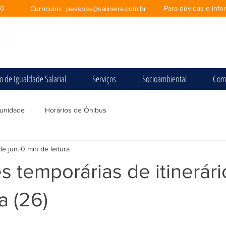
00
Para dúvidas e inf
Currículos
pessoas@salineira.com.br
io de Igualdade Salarial
Serviços
Socioambiental
Com
unidade
Horários de Ônibus
de jun.
0 min de leitura
s temporárias de itinerári
a (26)
e 5 estrelas.