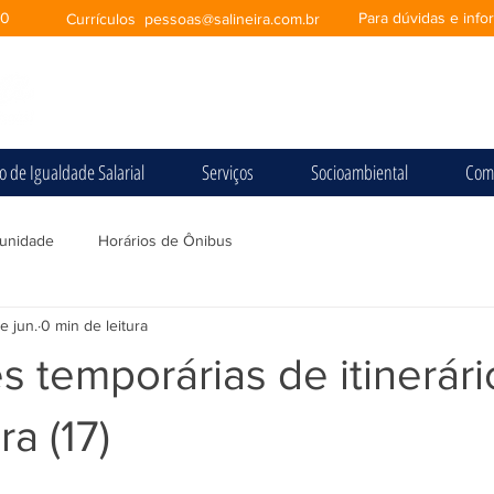
00
Para dúvidas e inf
Currículos
pessoas@salineira.com.br
io de Igualdade Salarial
Serviços
Socioambiental
Com
unidade
Horários de Ônibus
e jun.
0 min de leitura
s temporárias de itinerári
ra (17)
e 5 estrelas.