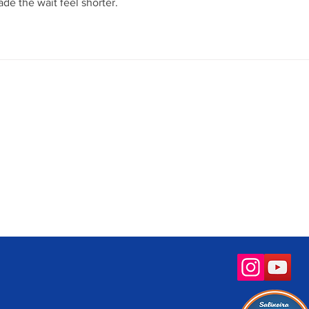
e the wait feel shorter.
Socioambiental
Sala de Imprensa
letrônica
Operação Praia Limpa &
Expresso da Quali
Segura
neira
Notícias
Salineira de Portas Abertas
ários
Gestão Ambiental