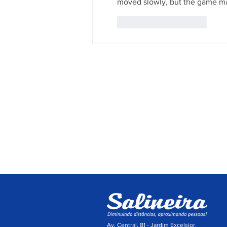
moved slowly, but the game mad
Curtir
Responder
A Empresa
Serviços
Galeria de Imagens
Bilhetagem E
O Grupo Salineira
Eventos Sali
Política de Privacidade
Linhas e Hor
Av. Central, 81 - Jardim Excelsior,