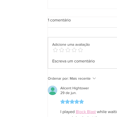
1 comentário
Adicione uma avaliação
Salineira leva solidariedade a
Escreva um comentário
comunidades de Cabo Frio
com entrega de doações da
Campanha do Agasalho
Ordenar por:
Mais recente
Alicent Hightower
29 de jun.
Avaliado com 5 de 5 estrela
I played 
Block Blast
 while waiti