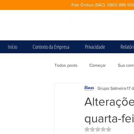
Fale Ônibus (SAC) 0800 886 10
Início
Contexto da Empresa
Privacidade
Relatór
Todos posts
Começar
Sua com
Grupo Salineira
17 d
Alteraçõe
quarta-fei
Avaliado com NaN d