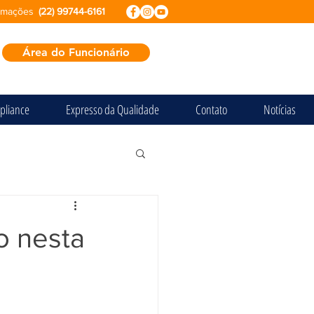
ormações
(22) 99744-6161
Área do Funcionário
pliance
Expresso da Qualidade
Contato
Notícias
o nesta