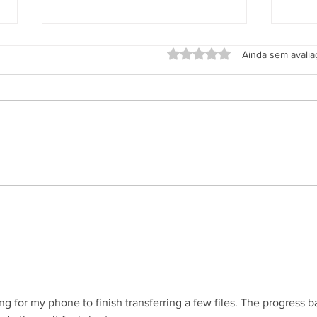
Avaliado com 0 de 5 estrel
Ainda sem avali
Aplicativo Salineira ganha
Grup
nova atualização com mais
em h
recursos, melhor usabilidade e
Rodo
informações em tempo real
s.
ng for my phone to finish transferring a few files. The progress ba