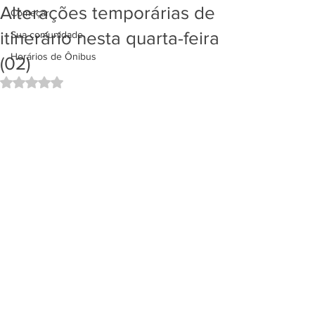
Alterações temporárias de
Começar
itinerário nesta quarta-feira
Sua comunidade
Horários de Ônibus
(02)
Avaliado com NaN de 5 estrelas.