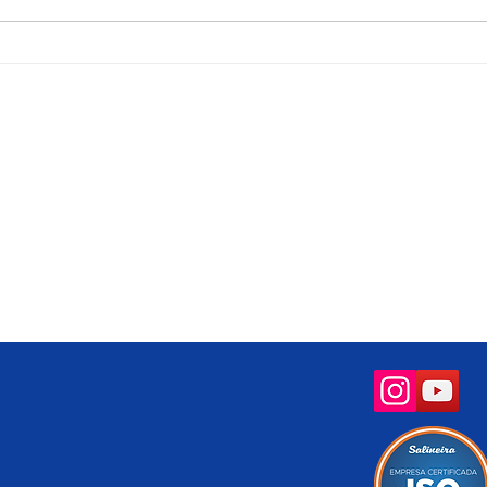
em homenagem ao Dia do
de S
Rodoviário
Socioambiental
Sala de Imprensa
letrônica
Operação Praia Limpa &
Expresso da Quali
Segura
neira
Notícias
Salineira de Portas Abertas
ários
Gestão Ambiental