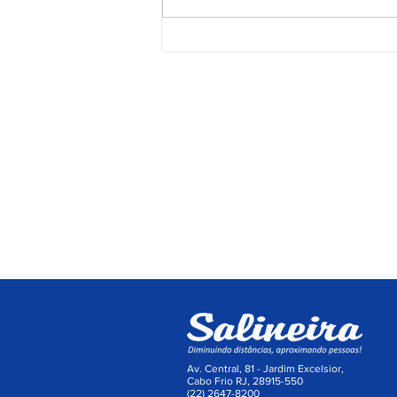
nova atualização com mais
recursos, melhor usabilidade e
informações em tempo real
A Empresa
Serviços
Galeria de Imagens
Bilhetagem E
O Grupo Salineira
Eventos Sali
Política de Privacidade
Linhas e Hor
Av. Central, 81 - Jardim Excelsior,
Cabo Frio RJ, 28915-550
(22) 2647-8200