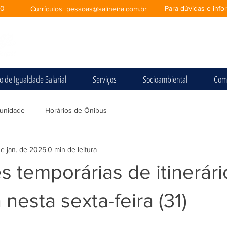
00
Para dúvidas e inf
Currículos
pessoas@salineira.com.br
io de Igualdade Salarial
Serviços
Socioambiental
Com
unidade
Horários de Ônibus
de jan. de 2025
0 min de leitura
s temporárias de itinerár
nesta sexta-feira (31)
e 5 estrelas.