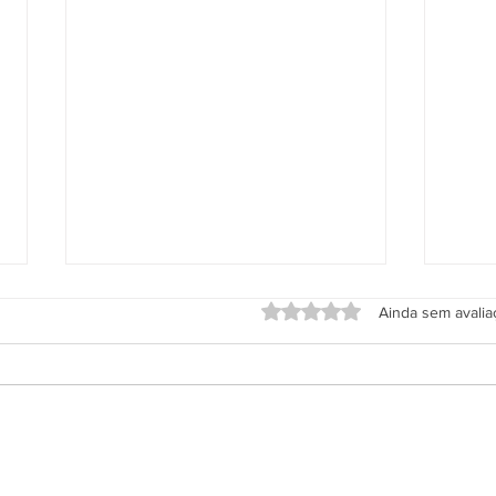
Avaliado com 0 de 5 estrel
Ainda sem avali
Grupo Salineira promove festa
Alter