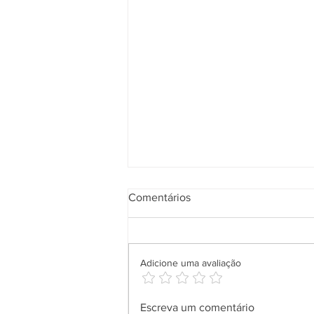
Comentários
Adicione uma avaliação
Aplicativo Salineira ganha
Escreva um comentário