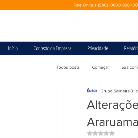
Fale Ônibus (SAC) 0800 886 10
Início
Contexto da Empresa
Privacidade
Relatór
Todos posts
Começar
Sua com
Grupo Salineira
31 
Alteraçõe
Araruama 
Avaliado com NaN d