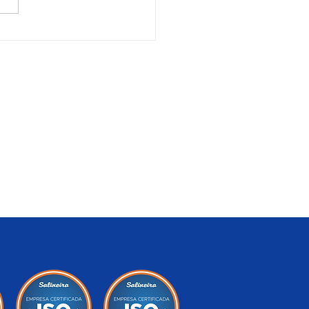
ão Cristóvão
Contato
dade
Banco de Currículos
Fale Conosco