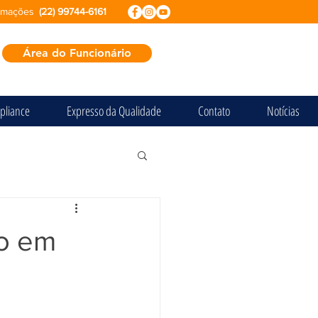
ormações
(22) 99744-6161
Área do Funcionário
pliance
Expresso da Qualidade
Contato
Notícias
io em