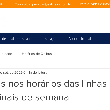
00
Para dúvidas e inf
Currículos
pessoas@salineira.com.br
io de Igualdade Salarial
Serviços
Socioambiental
Com
unidade
Horários de Ônibus
de set. de 2025
0 min de leitura
s nos horários das linhas
finais de semana
e 5 estrelas.