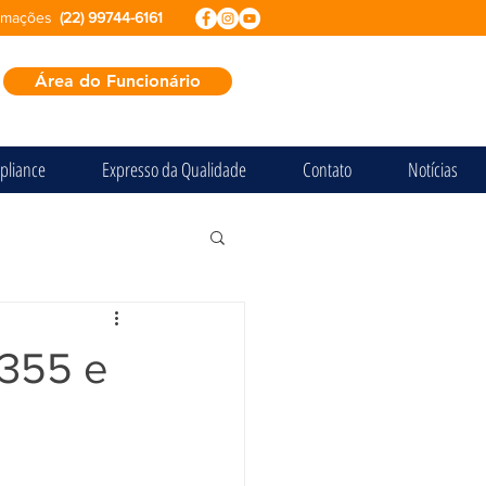
ormações
(22) 99744-6161
Área do Funcionário
pliance
Expresso da Qualidade
Contato
Notícias
 355 e