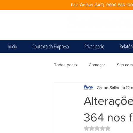
Fale Ônibus (SAC) 0800 886 10
Início
Contexto da Empresa
Privacidade
Relatór
Todos posts
Começar
Sua com
Grupo Salineira
12 
Alteraçõe
364 nos 
Avaliado com NaN d