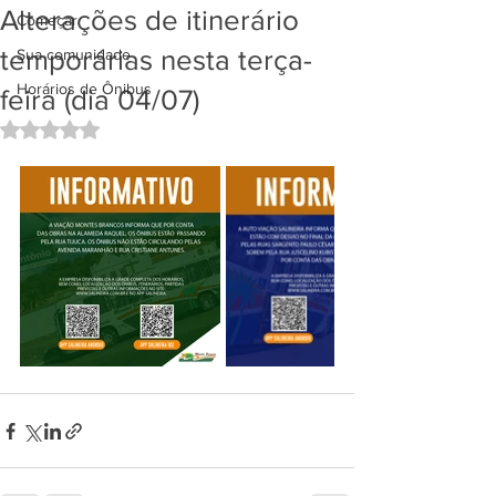
Alterações de itinerário
Começar
temporárias nesta terça-
Sua comunidade
Horários de Ônibus
feira (dia 04/07)
Avaliado com NaN de 5 estrelas.