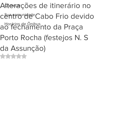
Alterações de itinerário no
Começar
centro de Cabo Frio devido
Sua comunidade
Horários de Ônibus
ao fechamento da Praça
Porto Rocha (festejos N. S
da Assunção)
Avaliado com NaN de 5 estrelas.