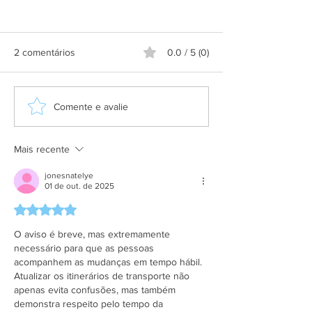
2 comentários
0.0 / 5 (0)
Aplicativo Salineira ganha
Grupo Salineira
Comente e avalie
nova atualização com mais
festa em homen
recursos, melhor
Dia do Rodoviári
usabilidade e informações
Mais recente
em tempo real
jonesnatelye
01 de out. de 2025
Avaliado com 5 de 5 estrelas.
O aviso é breve, mas extremamente 
necessário para que as pessoas 
acompanhem as mudanças em tempo hábil. 
Atualizar os itinerários de transporte não 
apenas evita confusões, mas também 
demonstra respeito pelo tempo da 