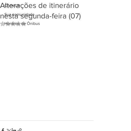
Alterações de itinerário
Começar
nesta segunda-feira (07)
Sua comunidade
Horários de Ônibus
Avaliado com NaN de 5 estrelas.