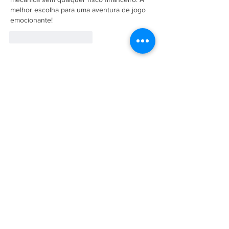
melhor escolha para uma aventura de jogo 
emocionante!
Curtir
Responder
A Empresa
Galeria de Imagens
O Grupo Salineira
Política de Privacidade
Serviços
Bilhetagem Eletrônica
Eventos Salineira
Linhas e Horários
Socioambiental
Operação Praia Limpa & Segura
Salineira de Portas Abertas