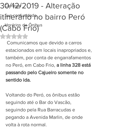
30/12/2019 - Alteração
Começar
itinerário no bairro Peró
Sua comunidade
Horários de Ônibus
(Cabo Frio)
Avaliado com NaN de 5 estrelas.
 Comunicamos que devido a carros 
estacionados em locais inapropriados e, 
também, por conta de engarrafamentos 
no Peró, em Cabo Frio, 
a linha 328 está 
passando pelo Cajueiro somente no 
sentido ida.
Voltando do Peró, os ônibus estão 
seguindo até o Bar do Vascão, 
seguindo pela Rua Barracudas e 
pegando a Avenida Marlin, de onde 
volta à rota normal. 