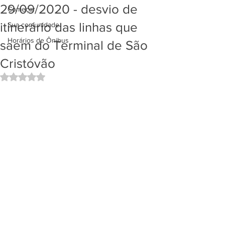
29/09/2020 - desvio de
Começar
itinerário das linhas que
Sua comunidade
Horários de Ônibus
saem do Terminal de São
Cristóvão
Avaliado com NaN de 5 estrelas.