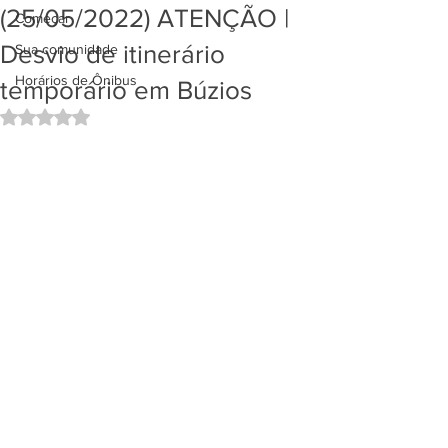
(25/05/2022) ATENÇÃO |
Começar
Desvio de itinerário
Sua comunidade
Horários de Ônibus
temporário em Búzios
Avaliado com NaN de 5 estrelas.