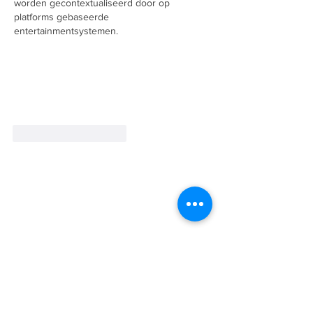
worden gecontextualiseerd door op 
platforms gebaseerde 
entertainmentsystemen.
Curtir
Responder
A Empresa
Galeria de Imagens
O Grupo Salineira
Política de Privacidade
Serviços
Bilhetagem Eletrônica
Eventos Salineira