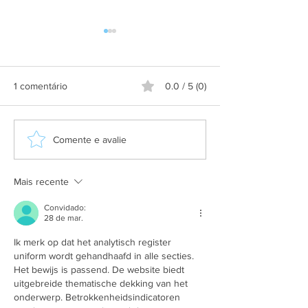
1 comentário
0.0 / 5 (0)
Aplicativo Salineira ganha
Grupo Salineira
Comente e avalie
nova atualização com mais
festa em homen
recursos, melhor
Dia do Rodoviári
usabilidade e informações
Mais recente
em tempo real
Convidado:
28 de mar.
Ik merk op dat het analytisch register 
uniform wordt gehandhaafd in alle secties. 
Het bewijs is passend. De website biedt 
uitgebreide thematische dekking van het 
onderwerp. Betrokkenheidsindicatoren 