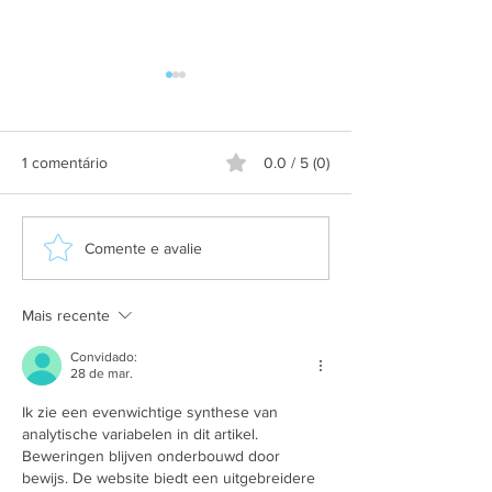
1 comentário
0.0 / 5 (0)
Aplicativo Salineira ganha
Grupo Salineira
Comente e avalie
nova atualização com mais
festa em homen
recursos, melhor
Dia do Rodoviári
usabilidade e informações
Mais recente
em tempo real
Convidado:
28 de mar.
Ik zie een evenwichtige synthese van 
analytische variabelen in dit artikel. 
Beweringen blijven onderbouwd door 
bewijs. De website biedt een uitgebreidere 