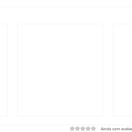
Avaliado com 0 de 5 estrel
Ainda sem avali