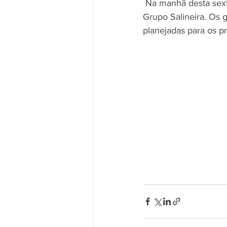
 Na manhã desta sexta-feira (dia 19/07) foi realizada a 19ª Reunião de Indicadores na sede do 
Grupo Salineira. Os 
planejadas para os p