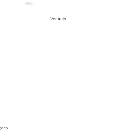
Ver tudo
as.
ações