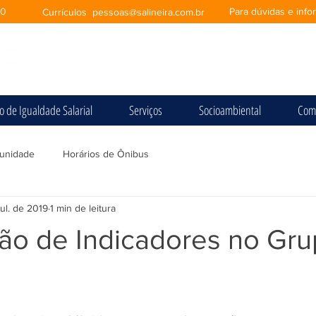
00
Para dúvidas e inf
Currículos
pessoas@salineira.com.br
io de Igualdade Salarial
Serviços
Socioambiental
Com
unidade
Horários de Ônibus
jul. de 2019
1 min de leitura
ião de Indicadores no Gr
e 5 estrelas.