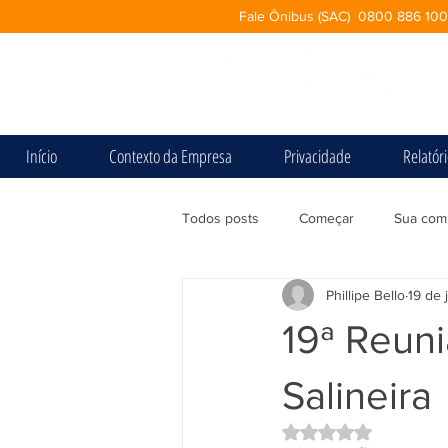
Fale Ônibus (SAC) 0800 886 10
Início
Contexto da Empresa
Privacidade
Relatór
Todos posts
Começar
Sua com
Phillipe Bello
19 de 
19ª Reun
Salineira
Avaliado com NaN d