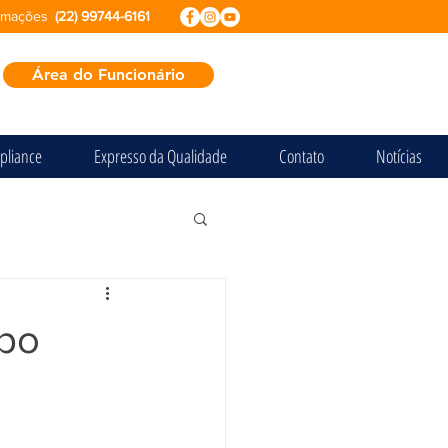
ormações
(22) 99744-6161
Área do Funcionário
pliance
Expresso da Qualidade
Contato
Notícias
upo