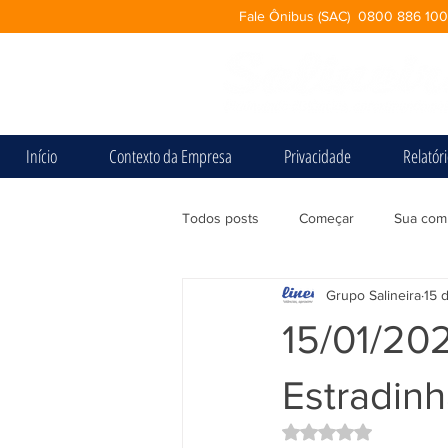
Fale Ônibus (SAC) 0800 886 10
Início
Contexto da Empresa
Privacidade
Relatór
Todos posts
Começar
Sua com
Grupo Salineira
15 
15/01/202
Estradin
Avaliado com NaN d