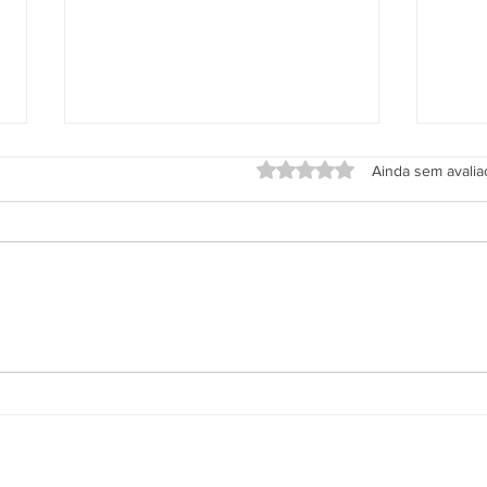
Avaliado com 0 de 5 estrel
Ainda sem avali
Grupo Salineira promove festa
Alter
em homenagem ao Dia do
de S
Rodoviário