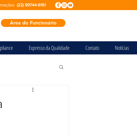
ormações
(22) 99744-6161
Área do Funcionário
pliance
Expresso da Qualidade
Contato
Notícias
a