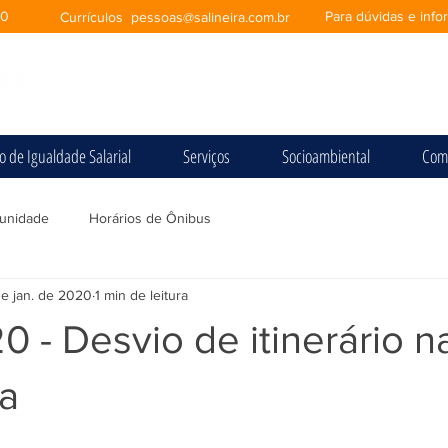
00
Para dúvidas e inf
Currículos
pessoas@salineira.com.br
io de Igualdade Salarial
Serviços
Socioambiental
Com
unidade
Horários de Ônibus
de jan. de 2020
1 min de leitura
0 - Desvio de itinerário n
ha
e 5 estrelas.