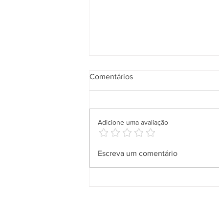
Comentários
Adicione uma avaliação
Aplicativo Salineira ganha
Escreva um comentário
nova atualização com mais
recursos, melhor usabilidade e
informações em tempo real