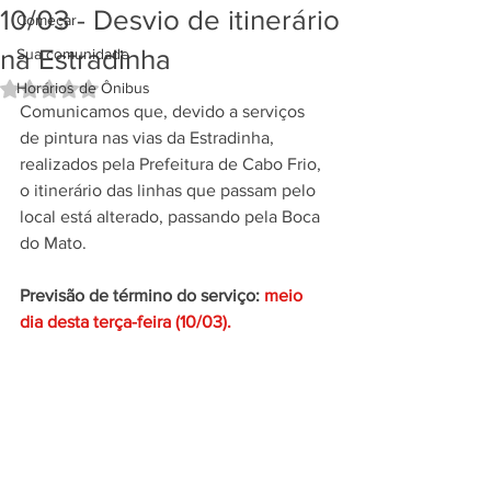
10/03 - Desvio de itinerário
Começar
na Estradinha
Sua comunidade
Horários de Ônibus
Avaliado com NaN de 5 estrelas.
Comunicamos que, devido a serviços 
de pintura nas vias da Estradinha, 
realizados pela Prefeitura de Cabo Frio, 
o itinerário das linhas que passam pelo 
local está alterado, passando pela Boca 
do Mato. 
Previsão de término do serviço: 
meio 
dia desta terça-feira (10/03).